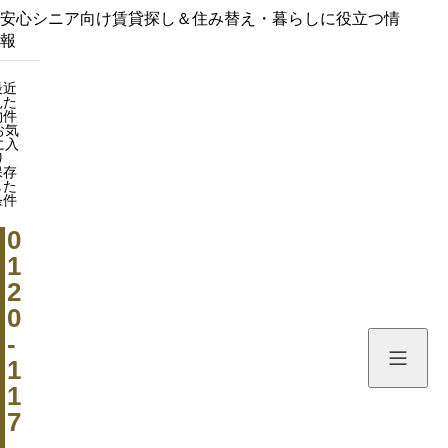
安心シニア向け賃貸探し＆住み替え・暮らしに役立つ情
報
最近見た物件
最近
見た
お気に入り
物件
お気
保存した条件
に入
り
保存
した
ホーム
条件
0
物件を探す
1
2
ご利用ガイド
0
-
賃貸住宅の探し方
お役立ち情報
1
1
入居までの流れ
おすすめ記事
よくある質問
7
シニア賃貸入居者の声
Q&A
運営会社