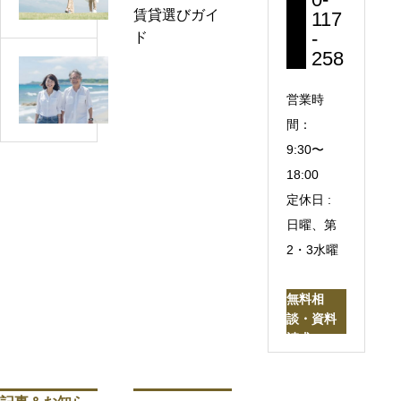
坂
賃貸選びガイ
117
l
が
-
ド
a
少
258
g
潮
な
e
風
い
営業時
浦
の
街
間：
和
あ
は
9:30〜
美
る
歩
園
18:00
暮
き
｜
定休日 :
ら
や
建
し！
日曜、第
す
物
湘
2・3水曜
い
紹
南・
｜
介・
神
6
無料相
空
奈
談・資料
0
室
川
請求
代
情
の
か
報
海
ら
（さ