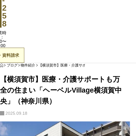
-
2
用語集
このサイトについて
5
0120-11
8
会社概要
営業時間：9:30〜
業時
：
無料相談・資
30〜
（株）イチイ シニアの
:00
イザー紹介
・資料請求
HOME
ブログ
物件紹介
【横須賀市】医療・介護サポートも万全の住まい「ヘーベルVi
【横須賀市】医療・介護サポートも万
全の住まい「ヘーベルVillage横須賀中
央」（神奈川県）
2025.09.18