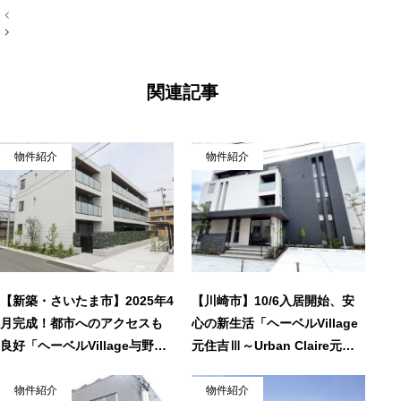
投
稿
ナ
ビ
ゲ
ー
関連記事
シ
ョ
ン
物件紹介
物件紹介
【新築・さいたま市】2025年4
【川崎市】10/6入居開始、安
月完成！都市へのアクセスも
心の新生活「ヘーベルVillage
良好「ヘーベルVillage与野本
元住吉Ⅲ～Urban Claire元住
町～ルピナス～」
吉～」（神奈川県）
物件紹介
物件紹介