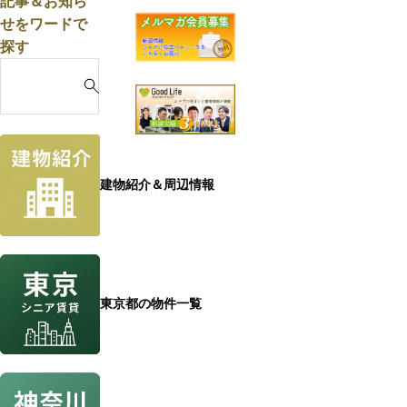
記事＆お知ら
が
の
い
せをワードで
近
住
た
探す
い
み
ま
S
シ
替
市）
e
ニ
え
a
ア
に
r
向
も
c
け
お
h
賃
建物紹介＆周辺情報
す
f
貸
す
o
「ヘ
め
r
ー
の“平
:
ベ
坦
ル
東京都の物件一覧
エ
V
リ
i
ア”4
l
選
l