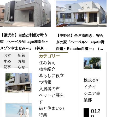
【藤沢市】自然と利便が叶う
【中野区】全戸南向き、安ら
街「ヘーベルVillage湘南台～
ぎの家「ヘーベルVillage中野
メゾンやませみ～」（神奈川
白鷺～Relache白鷺～」（東
県）
京都）
おす
新着
カテゴリー
すめ
お知
住み替え
記事
らせ
物件紹介
暮らしに役立
ヘ
株式会社
つ情報
ー
イチイ
入居者の声
ベ
シニア事
ペットと暮ら
ル
業部
す
V
【特
街と住まいの
i
012
集】
特集
l
0-