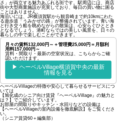
さ」が両立する魅力あふれる街です。駅周辺には、商店
街や大型商業施設が充実しており、毎日の買い物に困る
ことはありません。
海沿いには、JR横須賀駅から観音崎まで約10kmにわた
る遊歩道「うみかぜの路」が整備されています。青い海
と行き交う船を眺めながらの散策は、心安らぐひととき
となるでしょう。港町ならではの美しい風景を、日々の
暮らしの中で楽しむことができます。
月々の賃料132,000円～＋管理費25,000円＝月額利
用料157,000円～
賃料・間取り・最新の空室状況は、こちらからご確
認いただけます。
▶ ヘーベルVillage横須賀中央の最新
情報を見る
ヘーベルVillageの特徴や安心して暮らせるサービスにつ
いては
【
旭化成のシニア向け賃貸『ヘーベルVillage』の魅力と
は？
】でご紹介しています。
お部屋の間取りやキッチン・水回りなどの設備は
【
ヘーベルVillageの室内設備を徹底解説
】をご覧くださ
い。
（シニア賃貸60＋編集部）