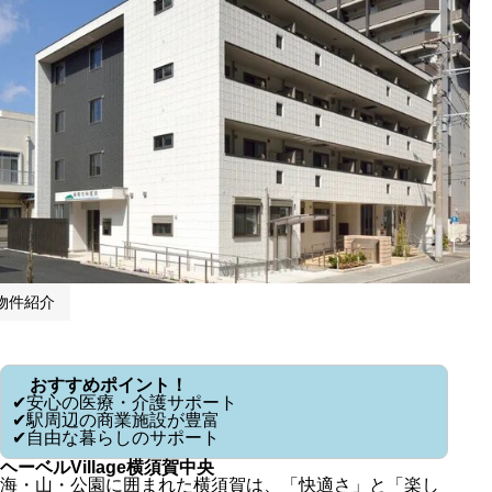
物件紹介
おすすめポイント！
✔安心の医療・介護サポート
✔駅周辺の商業施設が豊富
✔自由な暮らしのサポート
ヘーベルVillage横須賀中央
海・山・公園に囲まれた横須賀は、「快適さ」と「楽し